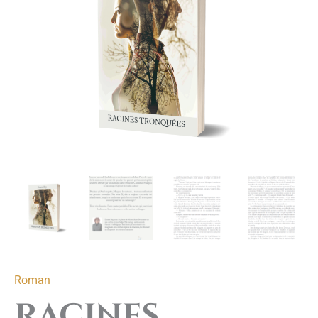
tronquées
Roman
Racines