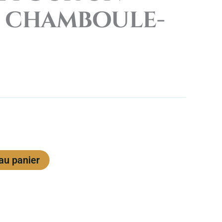
 chamboule-
au panier