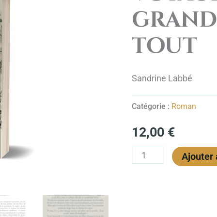
Voyage
grand
pour
un
tout
grand
chamboule-
Sandrine Labbé
tout
Catégorie :
Roman
12,00
€
Ajouter 