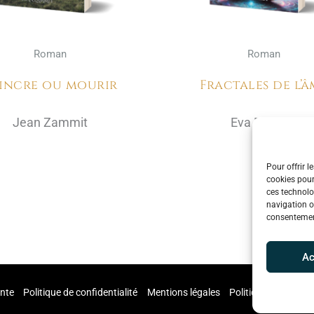
Roman
Roman
incre ou mourir
Fractales de l’â
Jean Zammit
Eva Pantera
Pour offrir l
cookies pour
ces technolo
navigation ou
consentement
Ac
ente
Politique de confidentialité
Mentions légales
Politique de cookie