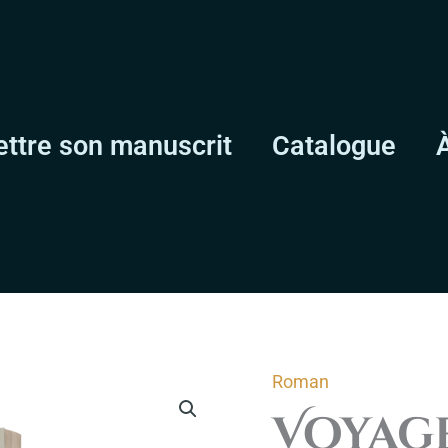
ttre son manuscrit
Catalogue
Roman
quantité
Voyag
de